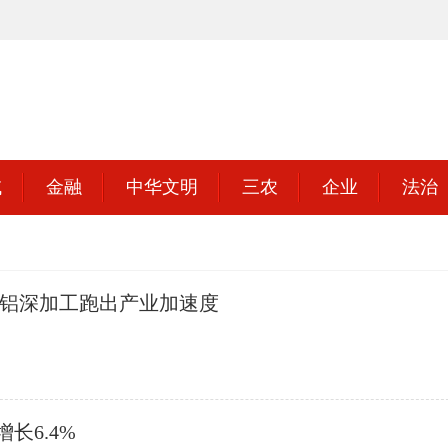
域
金融
中华文明
三农
企业
法治
的铝深加工跑出产业加速度
长6.4%