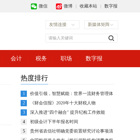
微信
微博
|
收藏本站
|
数字报
友情连接
新媒体矩阵
会计
税务
职场
数字报
热度排行
1
价值引领，智慧赋能：世界一流财务管理体
系建设的思考与展望
2
《财会信报》2020年十大财税人物
3
深入推进“四个融合” 提升纪检工作效能
4
初级会计下半年报名时间
5
贵州省农信社明确党委前置研究讨论事项清
单推动企业决策高效运转