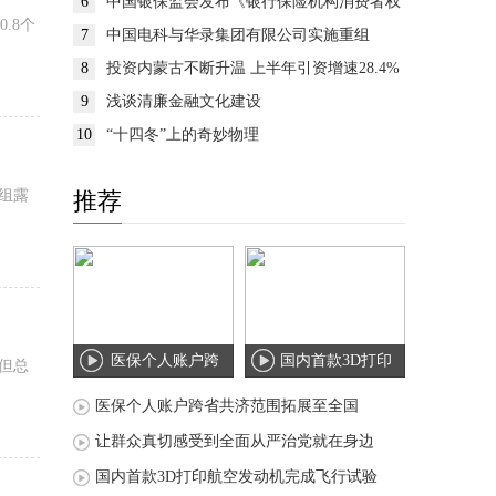
6
中国银保监会发布《银行保险机构消费者权
益保护监管评价办法》
.8个
7
中国电科与华录集团有限公司实施重组
8
投资内蒙古不断升温 上半年引资增速28.4%
9
浅谈清廉金融文化建设
10
“十四冬”上的奇妙物理
组露
推荐
医保个人账户跨
国内首款3D打印
，但总
省共济范围拓展
航空发动机完成
医保个人账户跨省共济范围拓展至全国
至
飞
让群众真切感受到全面从严治党就在身边
国内首款3D打印航空发动机完成飞行试验