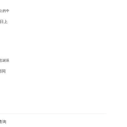
日上
邦同
查询