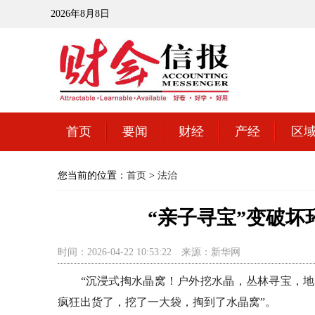
2026年8月8日
首页
要闻
财经
产经
区
您当前的位置：
首页
>
法治
“亲子寻宝”变破坏
时间：2026-04-22 10:53:22
来源：新华网
“沉浸式掏水晶窝！户外挖水晶，丛林寻宝，地质
疯狂出货了，挖了一大袋，掏到了水晶窝”。