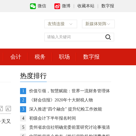
微信
微博
|
收藏本站
|
数字报
友情连接
新媒体矩阵
会计
税务
职场
数字报
热度排行
1
价值引领，智慧赋能：世界一流财务管理体
系建设的思考与展望
2
《财会信报》2020年十大财税人物
3
深入推进“四个融合” 提升纪检工作效能
4
初级会计下半年报名时间
今天又
5
贵州省农信社明确党委前置研究讨论事项清
单推动企业决策高效运转