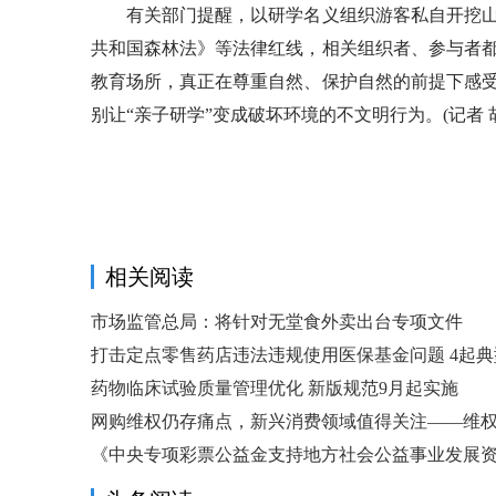
有关部门提醒，以研学名义组织游客私自开挖山
共和国森林法》等法律红线，相关组织者、参与者
教育场所，真正在尊重自然、保护自然的前提下感
别让“亲子研学”变成破坏环境的不文明行为。(记者 
相关阅读
市场监管总局：将针对无堂食外卖出台专项文件
打击定点零售药店违法违规使用医保基金问题 4起典
药物临床试验质量管理优化 新版规范9月起实施
网购维权仍存痛点，新兴消费领域值得关注——维
力
《中央专项彩票公益金支持地方社会公益事业发展