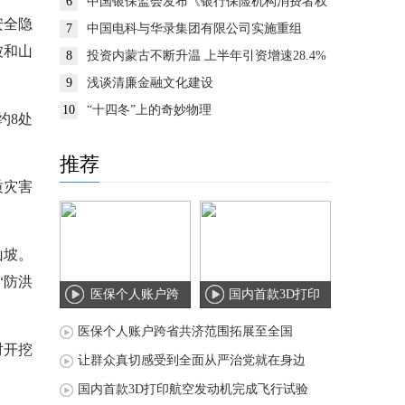
6
中国银保监会发布《银行保险机构消费者权
益保护监管评价办法》
安全隐
7
中国电科与华录集团有限公司实施重组
被和山
8
投资内蒙古不断升温 上半年引资增速28.4%
9
浅谈清廉金融文化建设
10
“十四冬”上的奇妙物理
约8处
推荐
质灾害
山坡。
“防洪
医保个人账户跨
国内首款3D打印
省共济范围拓展
航空发动机完成
医保个人账户跨省共济范围拓展至全国
对开挖
至
飞
让群众真切感受到全面从严治党就在身边
。
国内首款3D打印航空发动机完成飞行试验