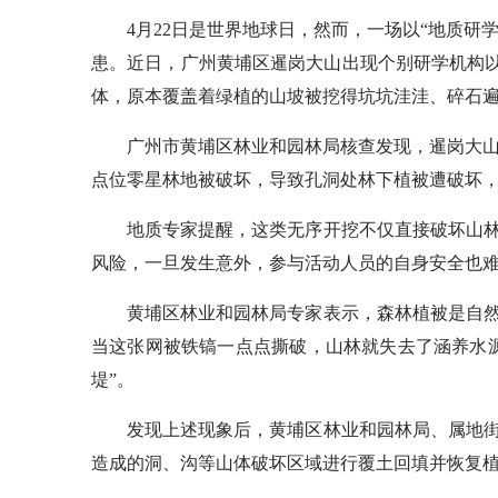
4月22日是世界地球日，然而，一场以“地质研学”
患。近日，广州黄埔区暹岗大山出现个别研学机构以
体，原本覆盖着绿植的山坡被挖得坑坑洼洼、碎石
广州市黄埔区林业和园林局核查发现，暹岗大山、
点位零星林地被破坏，导致孔洞处林下植被遭破坏
地质专家提醒，这类无序开挖不仅直接破坏山林
风险，一旦发生意外，参与活动人员的自身安全也
黄埔区林业和园林局专家表示，森林植被是自然
当这张网被铁镐一点点撕破，山林就失去了涵养水
堤”。
发现上述现象后，黄埔区林业和园林局、属地街
造成的洞、沟等山体破坏区域进行覆土回填并恢复