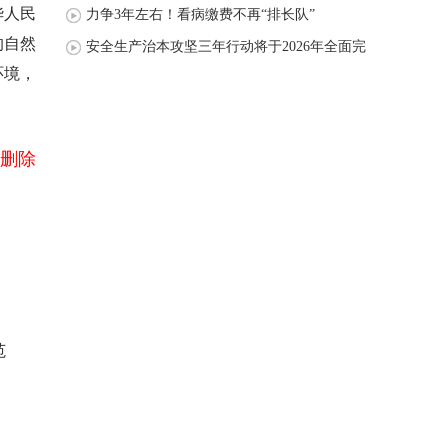
华人民
力争3年左右！看病缴费不再“排长队”
的自然
安全生产治本攻坚三年行动将于2026年全面完
环境，
成
删除
范