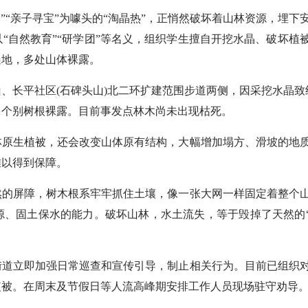
“亲子寻宝”为噱头的“淘晶热”，正悄然破坏着山林资源，埋下
“自然教育”“研学团”等名义，组织学生擅自开挖水晶、破坏植
遍地，多处山体裸露。
长平社区(石碑头山)北二环扩建范围步道两侧，因采挖水晶致
，个别树根裸露。目前事发点林木尚未出现枯死。
原生植被，还会改变山体原有结构，大幅增加塌方、滑坡的地
难以得到保障。
的屏障，树木根系牢牢抓住土壤，像一张大网一样固定着整个
源、固土保水的能力。破坏山林，水土流失，等于毁掉了天然的
道立即加强日常巡查和宣传引导，制止相关行为。目前已组织
植被。在周末及节假日等人流高峰期安排工作人员现场驻守劝导