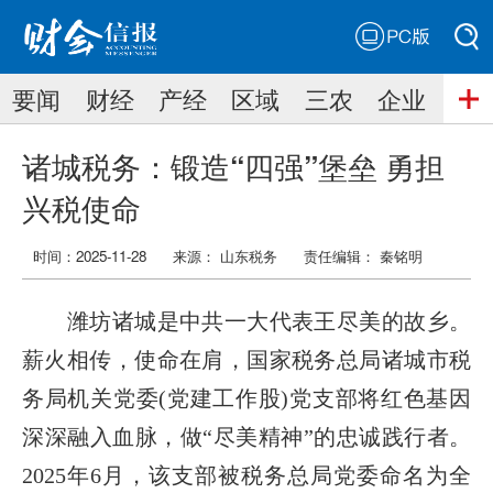
PC版
搜索
要闻
财经
产经
区域
三农
企业
搜索
诸城税务：锻造“四强”堡垒 勇担
兴税使命
时间：2025-11-28
来源： 山东税务
责任编辑：
秦铭明
潍坊诸城是中共一大代表王尽美的故乡。
薪火相传，使命在肩，国家税务总局诸城市税
务局机关党委(党建工作股)党支部将红色基因
深深融入血脉，做“尽美精神”的忠诚践行者。
2025年6月，该支部被税务总局党委命名为全