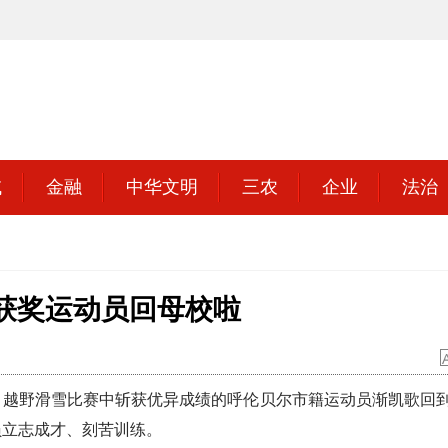
域
金融
中华文明
三农
企业
法治
”获奖运动员回母校啦
越野滑雪比赛中斩获优异成绩的呼伦贝尔市籍运动员渐凯歌回
员立志成才、刻苦训练。