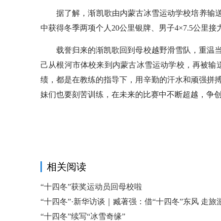
据了解，渐凯歌由内蒙古冰雪运动学校培养输送至
中获得冬季两项个人20公里银牌、男子4×7.5公里
载誉归来的渐凯歌回到母校越野滑雪队，重温当
己从根河市体校来到内蒙古冰雪运动学校，再被输
绩，都是在教练的指导下，用辛勤的汗水和顽强拼
妹们也要刻苦训练，在未来的比赛中不断超越，争创更
相关阅读
“十四冬”获奖运动员回母校啦
“十四冬”·新华访谈｜臧著强：借“十四冬”东风 走旅
“十四冬”续写“冰雪奇缘”