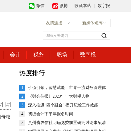
微信
微博
|
收藏本站
|
数字报
友情连接
新媒体矩阵
会计
税务
职场
数字报
热度排行
1
价值引领，智慧赋能：世界一流财务管理体
系建设的思考与展望
2
《财会信报》2020年十大财税人物
3
深入推进“四个融合” 提升纪检工作效能
4
初级会计下半年报名时间
到母校
5
贵州省农信社明确党委前置研究讨论事项清
单推动企业决策高效运转