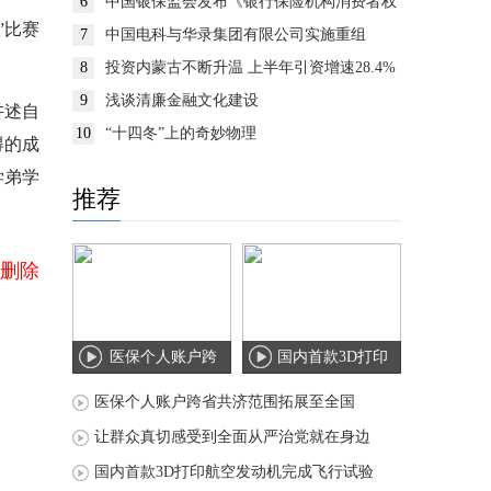
6
中国银保监会发布《银行保险机构消费者权
益保护监管评价办法》
”比赛
7
中国电科与华录集团有限公司实施重组
8
投资内蒙古不断升温 上半年引资增速28.4%
9
浅谈清廉金融文化建设
讲述自
10
“十四冬”上的奇妙物理
得的成
学弟学
推荐
删除
医保个人账户跨
国内首款3D打印
省共济范围拓展
航空发动机完成
医保个人账户跨省共济范围拓展至全国
至
飞
让群众真切感受到全面从严治党就在身边
国内首款3D打印航空发动机完成飞行试验