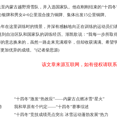
内蒙古越野滑雪队，并入选国家队。他在刚刚结束的“十四冬
接力银牌和男女4×6公里混合接力铜牌、集体出发15公里铜牌。
年在这里训练时的情景，并深有感触地向正在训练的运动员们
送到自治区队和国家队的训练经历。渐凯歌说：“我每一步所取
搏的意志换来的，虽然一路走来充满艰辛，但却收获满满。希望
加优异的成绩。”(记者柴思源)
该文章来源互联网，如有侵权请联系
“十四冬”激发“热效应”——内蒙古点燃冰雪“星火”
游
我和草原有个约定——“十四冬”赛事综述
“十四冬”竞技成绩亮点突出 冰雪运动蓬勃发展“热力