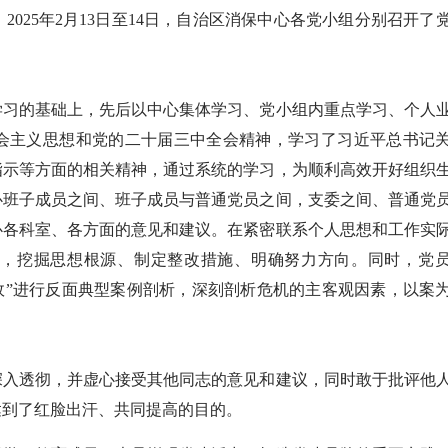
025年2月13日至14日，自治区消保中心各党小组分别召开了
习的基础上，先后以中心集体学习、党小组内重点学习、个人
会主义思想和党的二十届三中全会精神，学习了习近平总书记
指示等方面的相关精神，通过系统的学习，为顺利高效开好组织
心班子成员之间、班子成员与普通党员之间，支委之间、普通党
心各科室、各方面的意见和建议。在紧密联系个人思想和工作实
题，挖掘思想根源、制定整改措施、明确努力方向。同时，党
炸事故”进行反面典型案例剖析，深刻剖析危机的主客观因素，以案
入透彻，并虚心接受其他同志的意见和建议，同时敢于批评他
达到了红脸出汗、共同提高的目的。