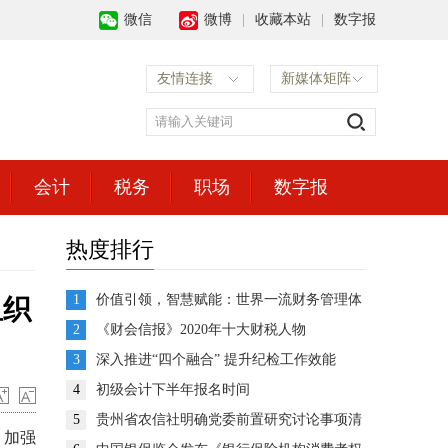
微信
微博
|
收藏本站
|
数字报
友情连接
新媒体矩阵
会计
税务
职场
数字报
热度排行
1
价值引领，智慧赋能：世界一流财务管理体
组织
系建设的思考与展望
2
《财会信报》2020年十大财税人物
3
深入推进“四个融合” 提升纪检工作效能
4
初级会计下半年报名时间
5
贵州省农信社明确党委前置研究讨论事项清
，加强
单推动企业决策高效运转