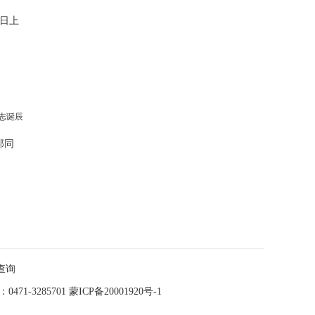
日上
邦同
查询
-3285701
蒙ICP备20001920号-1