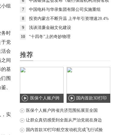
6
中国银保监会发布《银行保险机构消费者权
党小组
益保护监管评价办法》
7
中国电科与华录集团有限公司实施重组
8
投资内蒙古不断升温 上半年引资增速28.4%
9
浅谈清廉金融文化建设
业务时
10
“十四冬”上的奇妙物理
关于党
生活会
推荐
员之间
际的基
员们围
为鉴、
医保个人账户跨
国内首款3D打印
省共济范围拓展
航空发动机完成
医保个人账户跨省共济范围拓展至全国
人，实
至
飞
让群众真切感受到全面从严治党就在身边
国内首款3D打印航空发动机完成飞行试验