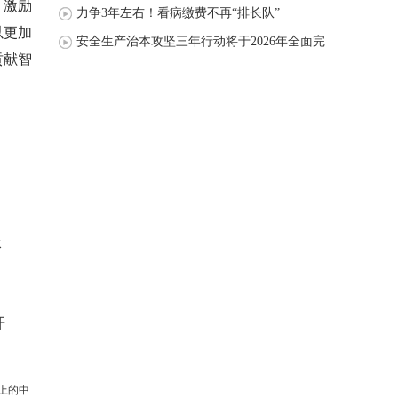
，激励
力争3年左右！看病缴费不再“排长队”
以更加
安全生产治本攻坚三年行动将于2026年全面完
贡献智
成
承
开