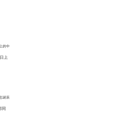
日上
邦同