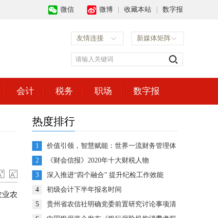
微信
微博
|
收藏本站
|
数字报
友情连接
新媒体矩阵
会计
税务
职场
数字报
热度排行
1
价值引领，智慧赋能：世界一流财务管理体
系建设的思考与展望
2
《财会信报》2020年十大财税人物
3
深入推进“四个融合” 提升纪检工作效能
4
初级会计下半年报名时间
农业农
5
贵州省农信社明确党委前置研究讨论事项清
单推动企业决策高效运转