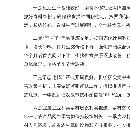
一是粮油生产基础较好。坚持不懈扛稳保障国家
抓好春耕备耕，确保粮食播种面积稳定。按照我部
定，长势较好。春耕生产进展顺利，全年粮食意向
二是“菜篮子”产品供应充足。据国家统计局数据，一
吨，增长3.4%。针对生猪价格下行，强化产能综合
17个月后首次同比下降，生猪供求关系逐步改善，价格
总体稳定，价格呈季节性波动。
三是常态化精准帮扶开局良好。贯彻落实党中央
善政策举措，扎实做好监测帮扶工作，持续推进产
的底线。一季度新增发放帮扶小额信贷101.3亿元
四是宜居宜业和美乡村建设扎实推进。乡村富民
6.8%，农产品网络零售额保持较快增长。一季度农
村人居环境，改善农村基础设施和公共服务，扎实