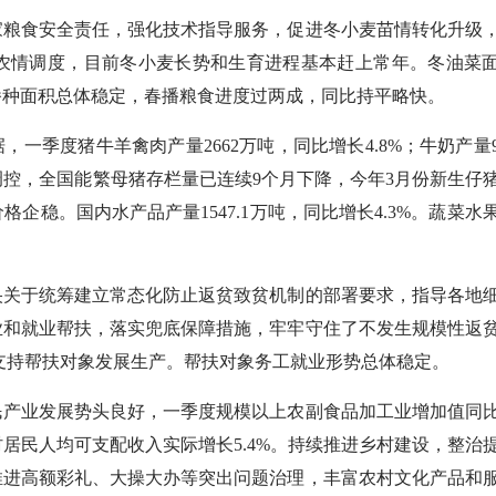
粮食安全责任，强化技术指导服务，促进冬小麦苗情转化升级
农情调度，目前冬小麦长势和生育进程基本赶上常年。冬油菜
播种面积总体稳定，春播粮食进度过两成，同比持平略快。
季度猪牛羊禽肉产量2662万吨，同比增长4.8%；牛奶产量9
调控，全国能繁母猪存栏量已连续9个月下降，今年3月份新生仔
企稳。国内水产品产量1547.1万吨，同比增长4.3%。蔬菜水
关于统筹建立常态化防止返贫致贫机制的部署要求，指导各地
业和就业帮扶，落实兜底保障措施，牢牢守住了不发生规模性返
，支持帮扶对象发展生产。帮扶对象务工就业形势总体稳定。
产业发展势头良好，一季度规模以上农副食品加工业增加值同
村居民人均可支配收入实际增长5.4%。持续推进乡村建设，整治
推进高额彩礼、大操大办等突出问题治理，丰富农村文化产品和