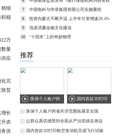
6
中国银保监会发布《银行保险机构消费者权
益保护监管评价办法》
，精细
7
中国电科与华录集团有限公司实施重组
面积稳
8
投资内蒙古不断升温 上半年引资增速28.4%
9
浅谈清廉金融文化建设
10
“十四冬”上的奇妙物理
22万
猪数量
推荐
果供应
细化完
贫致贫
医保个人账户跨
国内首款3D打印
省共济范围拓展
航空发动机完成
医保个人账户跨省共济范围拓展至全国
比增长
至
飞
让群众真切感受到全面从严治党就在身边
提升农
服务供
国内首款3D打印航空发动机完成飞行试验