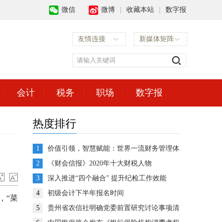
微信
微博
|
收藏本站
|
数字报
友情连接
新媒体矩阵
会计
税务
职场
数字报
热度排行
1
价值引领，智慧赋能：世界一流财务管理体
系建设的思考与展望
2
《财会信报》2020年十大财税人物
3
深入推进“四个融合” 提升纪检工作效能
4
初级会计下半年报名时间
，“菜
5
贵州省农信社明确党委前置研究讨论事项清
单推动企业决策高效运转