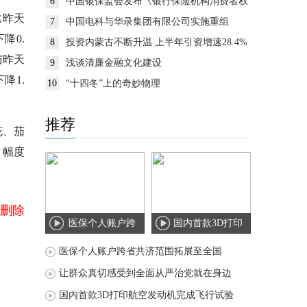
6
中国银保监会发布《银行保险机构消费者权
益保护监管评价办法》
比昨天
7
中国电科与华录集团有限公司实施重组
降0.
8
投资内蒙古不断升温 上半年引资增速28.4%
与昨天
9
浅谈清廉金融文化建设
降1.
10
“十四冬”上的奇妙物理
推荐
花、茄
，幅度
删除
医保个人账户跨
国内首款3D打印
省共济范围拓展
航空发动机完成
医保个人账户跨省共济范围拓展至全国
至
飞
让群众真切感受到全面从严治党就在身边
国内首款3D打印航空发动机完成飞行试验