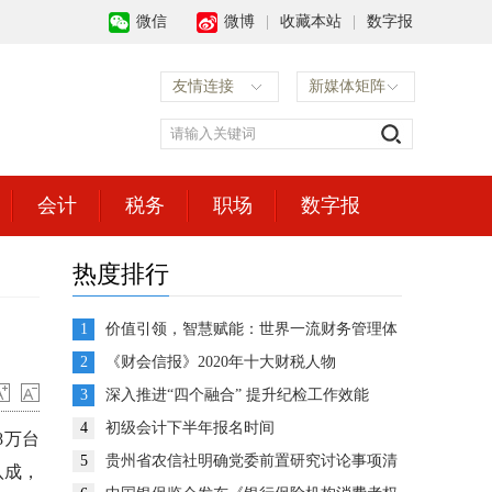
微信
微博
|
收藏本站
|
数字报
友情连接
新媒体矩阵
会计
税务
职场
数字报
热度排行
1
价值引领，智慧赋能：世界一流财务管理体
系建设的思考与展望
2
《财会信报》2020年十大财税人物
3
深入推进“四个融合” 提升纪检工作效能
4
初级会计下半年报名时间
8万台
5
贵州省农信社明确党委前置研究讨论事项清
八成，
单推动企业决策高效运转