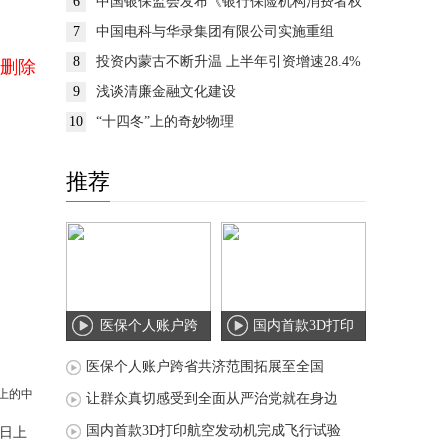
6
中国银保监会发布《银行保险机构消费者权
益保护监管评价办法》
7
中国电科与华录集团有限公司实施重组
8
投资内蒙古不断升温 上半年引资增速28.4%
删除
9
浅谈清廉金融文化建设
10
“十四冬”上的奇妙物理
推荐
医保个人账户跨
国内首款3D打印
省共济范围拓展
航空发动机完成
医保个人账户跨省共济范围拓展至全国
至
飞
让群众真切感受到全面从严治党就在身边
国内首款3D打印航空发动机完成飞行试验
日上