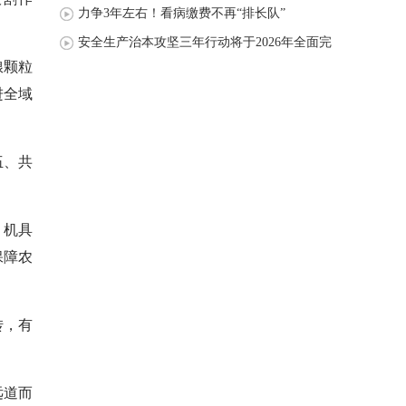
力争3年左右！看病缴费不再“排长队”
安全生产治本攻坚三年行动将于2026年全面完
粮颗粒
成
进全域
伍、共
、机具
保障农
转，有
远道而