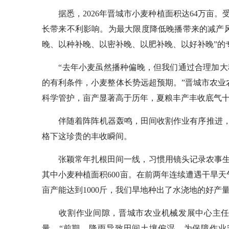
据悉，2026年晋城市小麦种植面积达64万亩。
长带来不利影响。为最大限度降低晚播带来的减产
晚、以种补晚、以密补晚、以肥补晚、以好补晚”的
“去年小麦虽然播种偏晚，但我们通过合理加大
的有利条件，小麦整体长势远超预期。”晋城市农业
科学管护，亩产显著高于历年，夏粮丰产丰收底气
伴随着阵阵机器轰鸣，田间收割作业有序推进，沃
格下这珍贵的丰收瞬间。
张颖常年扎根田间一线，习惯用镜头记录农事生产
其中小麦种植面积600亩。在前两年连续遭遇干旱
亩产能达到1000斤，我们旱地种出了水浇地的好产量
收割作业间隙，晋城市农业机械发展中心主任祁
量。“前期，降雨导致田间土壤偏湿，为保障作