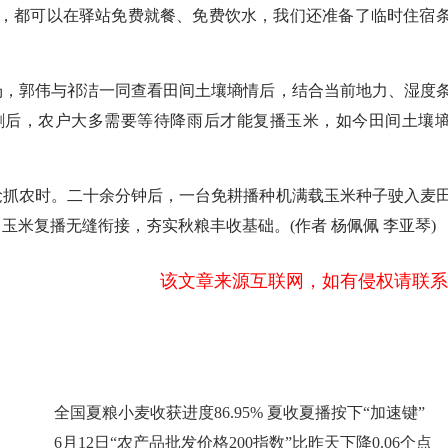
手，都可以在驿站免费就餐、免费饮水，我们还准备了临时住宿
，郭伟与祁洁一同查看田间土壤墒情后，结合当前地力、湿度
割后，农户大多需要等待降雨后才能复播玉米，如今田间土壤
抓农时。二十余分钟后，一台免耕播种机满载玉米种子驶入麦
米复播无缝衔接，夯实秋粮丰收基础。(作者 杨佩佩 李亚琴)
该文章来源互联网，如有侵权请联系
全国夏粮小麦收获进度86.95% 夏收夏播按下“加速键”
6月12日“农产品批发价格200指数”比昨天下降0.06个点