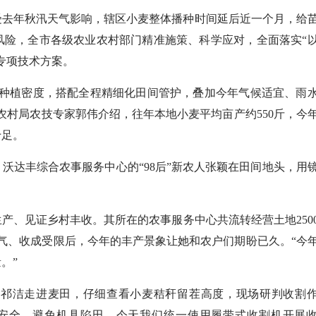
受去年秋汛天气影响，辖区小麦整体播种时间延后近一个月，给
风险，全市各级农业农村部门精准施策、科学应对，全面落实“
专项技术方案。
种植密度，搭配全程精细化田间管护，叠加今年气候适宜、雨
农村局农技专家郭伟介绍，往年本地小麦平均亩产约550斤，今
十足。
达丰综合农事服务中心的“98后”新农人张颖在田间地头，用
、见证乡村丰收。其所在的农事服务中心共流转经营土地250
天气、收成受限后，今年的丰产景象让她和农户们期盼已久。“今
。”
洁走进麦田，仔细查看小麦秸秆留茬高度，现场研判收割
业安全、避免机具陷田，今天我们统一使用履带式收割机开展