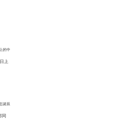
日上
邦同