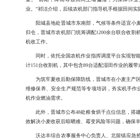
业。”祁洁介绍，后续农机部门指导机手根据田间实
阳城县地处晋城市东南部，气候等条件适宜小麦早
归仓，晋城市农机部门统筹调配1200余台联合收割
机收工作。
同时，依托全国农机作业指挥调度平台实现智能化
计151台收割机，其中包含89台适配湿田作业的履
为筑牢夏收后勤保障防线，晋城市在小麦主产区设
维修保养、安全生产规范等专项培训，夯实机手作业
机作业燃油需求。
此外，晋城市公布48处粮食烘干点位信息，搭建
效解决小麦收获后晾晒难、霉变风险等问题，确保
沃达丰综合农事服务中心负责人、北留镇应急抢收