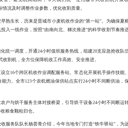
际情况及时调整作业参数，优化收割质量。
熟生长，历来是晋城市小麦机收作业的“第一站”。为确保夏
机投入一线作业，按照“由南向北、梯次推进”的科学收割节奏推
统一调度，开通24小时值班服务热线，组建20支应急抢收队
带式收割机，全方位保障机收工作高效、安全推进。
立16个跨区机收作业调配服务站。常态化开展机手操作技能
能力。全市123个农机燃油保供站点实行24小时不间断供油，
农户与烘干服务主体对接桥梁，引导烘干设备24小时不间断运
丰收粮食颗粒归仓。
服务队队长杨荟青介绍，今年当地专门打造“铁牛驿站”，为