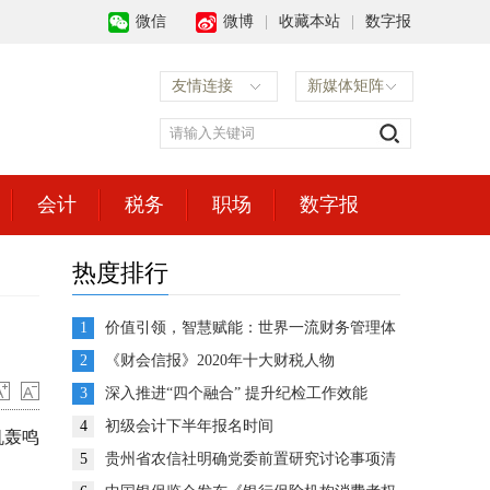
微信
微博
|
收藏本站
|
数字报
友情连接
新媒体矩阵
会计
税务
职场
数字报
热度排行
1
价值引领，智慧赋能：世界一流财务管理体
系建设的思考与展望
2
《财会信报》2020年十大财税人物
3
深入推进“四个融合” 提升纪检工作效能
4
初级会计下半年报名时间
机轰鸣
5
贵州省农信社明确党委前置研究讨论事项清
单推动企业决策高效运转