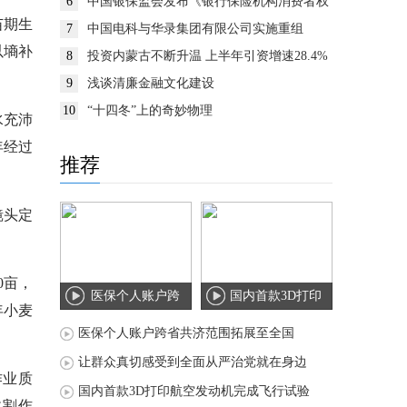
6
中国银保监会发布《银行保险机构消费者权
益保护监管评价办法》
苗期生
7
中国电科与华录集团有限公司实施重组
以墒补
8
投资内蒙古不断升温 上半年引资增速28.4%
9
浅谈清廉金融文化建设
10
“十四冬”上的奇妙物理
水充沛
年经过
推荐
镜头定
0亩，
医保个人账户跨
国内首款3D打印
年小麦
省共济范围拓展
航空发动机完成
医保个人账户跨省共济范围拓展至全国
至
飞
让群众真切感受到全面从严治党就在身边
作业质
国内首款3D打印航空发动机完成飞行试验
收割作