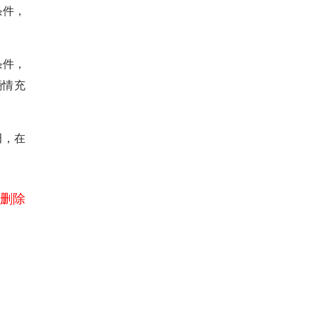
条件，
条件，
墒情充
田，在
删除