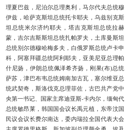
理夏巴兹，尼泊尔总理奥利，马尔代夫总统穆
伊兹，哈萨克斯坦总统托卡耶夫，乌兹别克斯
坦总统米尔济约耶夫，塔吉克斯坦总统拉赫
蒙，吉尔吉斯斯坦总统扎帕罗夫，土库曼斯坦
总统别尔德穆哈梅多夫，白俄罗斯总统卢卡申
科，阿塞拜疆总统阿利耶夫，亚美尼亚总理帕
什尼扬，伊朗总统佩泽希齐扬，刚果(布)总统
萨苏，津巴布韦总统姆南加古瓦，塞尔维亚总
统武契奇，斯洛伐克总理菲佐，古巴共产党中
央第一书记、国家主席迪亚斯-卡内尔，缅甸代
总统敏昂莱，韩国国会议长禹元植，东帝汶国
民议会议长费尔南达，委内瑞拉全国代表大会
主席罗德里格斯，新加坡副总理颜金勇，埃及