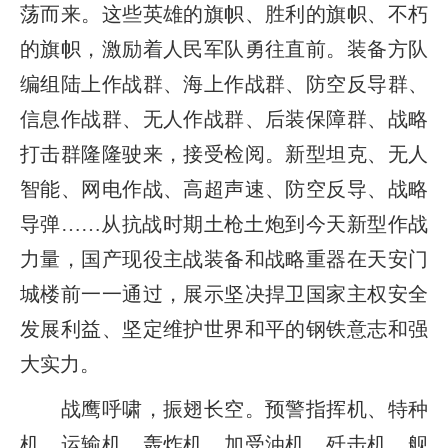
荡而来。这些英雄的旗帜、胜利的旗帜、不朽
的旗帜，激励着人民军队勇往直前。装备方队
编组陆上作战群、海上作战群、防空反导群、
信息作战群、无人作战群、后装保障群、战略
打击群隆隆驶来，接受检阅。新型坦克、无人
智能、网电作战、高超声速、防空反导、战略
导弹……从抗战时期土枪土炮到今天新型作战
力量，国产现役主战装备和战略重器在天安门
城楼前一一通过，展示坚决捍卫国家主权安全
发展利益、坚定维护世界和平的钢铁意志和强
大实力。
战鹰呼啸，振翅长空。预警指挥机、特种
机、运输机、轰炸机、加受油机、歼击机、舰