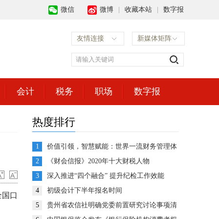
微信
微博
|
收藏本站
|
数字报
友情连接
新媒体矩阵
会计
税务
职场
数字报
热度排行
1
价值引领，智慧赋能：世界一流财务管理体
系建设的思考与展望
2
《财会信报》2020年十大财税人物
3
深入推进“四个融合” 提升纪检工作效能
4
初级会计下半年报名时间
全国口
5
贵州省农信社明确党委前置研究讨论事项清
单推动企业决策高效运转