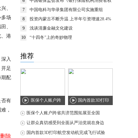
6
中国银保监会发布《银行保险机构消费者权
益保护监管评价办法》
大兴、
7
中国电科与华录集团有限公司实施重组
办多场
8
投资内蒙古不断升温 上半年引资增速28.4%
福田、
9
浅谈清廉金融文化建设
北、港
10
“十四冬”上的奇妙物理
推荐
，深入
，开足
峰期配
是否有
医保个人账户跨
国内首款3D打印
困难，
省共济范围拓展
航空发动机完成
医保个人账户跨省共济范围拓展至全国
至
飞
让群众真切感受到全面从严治党就在身边
国内首款3D打印航空发动机完成飞行试验
删除