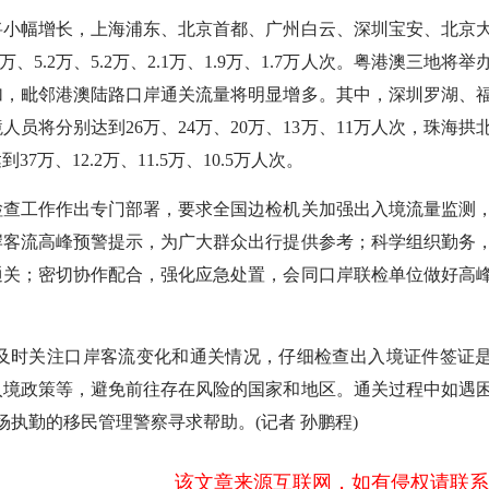
小幅增长，上海浦东、北京首都、广州白云、深圳宝安、北京
5.2万、5.2万、2.1万、1.9万、1.7万人次。粤港澳三地将举
加，毗邻港澳陆路口岸通关流量将明显增多。其中，深圳罗湖、
员将分别达到26万、24万、20万、13万、11万人次，珠海拱
、12.2万、11.5万、10.5万人次。
查工作作出专门部署，要求全国边检机关加强出入境流量监测
岸客流高峰预警提示，为广大群众出行提供参考；科学组织勤务
通关；密切协作配合，强化应急处置，会同口岸联检单位做好高
时关注口岸客流变化和通关情况，仔细检查出入境证件签证
入境政策等，避免前往存在风险的国家和地区。通关过程中如遇
场执勤的移民管理警察寻求帮助。(记者 孙鹏程)
该文章来源互联网，如有侵权请联系