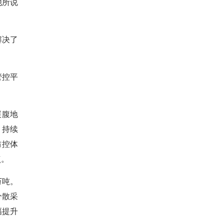
他所说
解决了
管控平
。
展腹地
，持续
防控体
点。
万吨。
分散采
幅提升