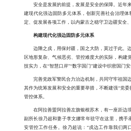
安全是发展的前提，发展是安全的保障。近年来
建现代化强边固防多元体系，创新完善社会治理体
定、促发展各项工作，以内蒙古之稳守卫边疆安全
构建现代化强边固防多元体系
边陲之戍，用保封疆，国之大防，莫过于此。边
区地形复杂、气候恶劣、管控难度大的实际，构建党
技实力，在“智慧口岸”“数字国门”建设中织密国门
完善党政军警民合力治边机制，共同守牢祖国边
其作为统筹发展和安全的重要举措，不断建强“党委
管控体系。
在阿拉善盟阿拉善左旗银根苏木，有一座距边境仅
副所长徐乃超和妻子李文娜常年驻守在这里，携手承担
安管控工作任务。徐乃超说：“戍边工作靠我们两