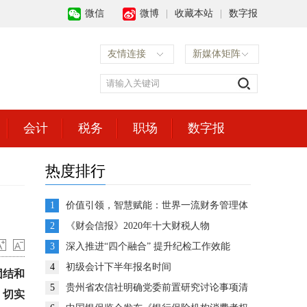
微信
微博
|
收藏本站
|
数字报
友情连接
新媒体矩阵
会计
税务
职场
数字报
热度排行
1
价值引领，智慧赋能：世界一流财务管理体
系建设的思考与展望
2
《财会信报》2020年十大财税人物
3
深入推进“四个融合” 提升纪检工作效能
4
初级会计下半年报名时间
团结和
5
贵州省农信社明确党委前置研究讨论事项清
，切实
单推动企业决策高效运转