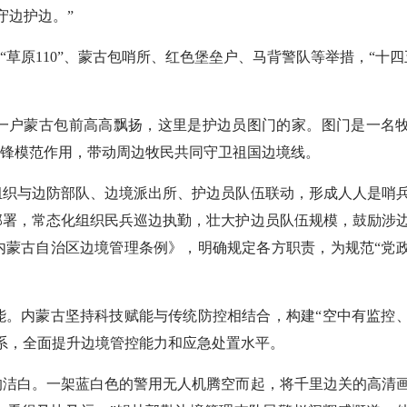
守边护边。”
原110”、蒙古包哨所、红色堡垒户、马背警队等举措，“十四
户蒙古包前高高飘扬，这里是护边员图门的家。图门是一名
先锋模范作用，带动周边牧民共同守卫祖国边境线。
织与边防部队、边境派出所、护边员队伍联动，形成人人是哨
部署，常态化组织民兵巡边执勤，壮大护边员队伍规模，鼓励涉
内蒙古自治区边境管理条例》，明确规定各方职责，为规范“党
。内蒙古坚持科技赋能与传统防控相结合，构建“空中有监控
系，全面提升边境管控能力和应急处置水平。
洁白。一架蓝白色的警用无人机腾空而起，将千里边关的高清