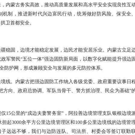
，内蒙古务实高效，推动高质量发展和高水平安全实现良性互
制机制，推进新时代兴边富民行动，统筹做好防风险、保安全
、拱卫首都安全。
疆稳固，边境才能稳定发展，边民才能安居乐业。内蒙古立足
政军警民“五位一体”强边固防新局面，以数字化赋能提升强边
安全防护网，形成兼顾安全与发展的多元防控体系。
境线。内蒙古把强边固防工作纳入各级党委、政府重要议事日
把方向、政府总协调、军队当骨干、警方抓治理、民众为基础”
15公里的“戍边夫妻警务室”，阿拉善边境管理支队银根边境
起3000余平方公里边境管理区和100多公里边境线的边境管
口子远远不够，我们与边防连队、司法所、村委会等签订联勤