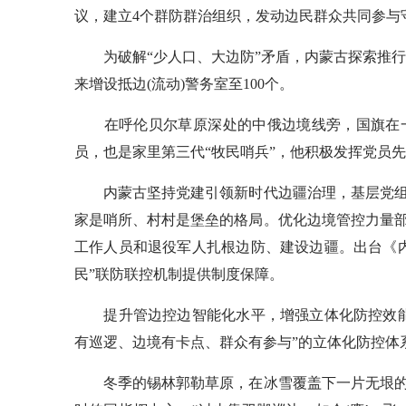
议，建立4个群防群治组织，发动边民群众共同参与
为破解“少人口、大边防”矛盾，内蒙古探索推行“草
来增设抵边(流动)警务室至100个。
在呼伦贝尔草原深处的中俄边境线旁，国旗在一
员，也是家里第三代“牧民哨兵”，他积极发挥党员
内蒙古坚持党建引领新时代边疆治理，基层党组
家是哨所、村村是堡垒的格局。优化边境管控力量
工作人员和退役军人扎根边防、建设边疆。出台《
民”联防联控机制提供制度保障。
提升管边控边智能化水平，增强立体化防控效能
有巡逻、边境有卡点、群众有参与”的立体化防控体
冬季的锡林郭勒草原，在冰雪覆盖下一片无垠的