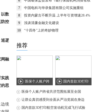
6
中国银保监会发布《银行保险机构消费者权
益保护监管评价办法》
7
中国电科与华录集团有限公司实施重组
，以数
8
投资内蒙古不断升温 上半年引资增速28.4%
元防控
9
浅谈清廉金融文化建设
10
“十四冬”上的奇妙物理
，巡逻
推荐
双网融
育实践
医保个人账户跨
国内首款3D打印
安的思
省共济范围拓展
航空发动机完成
医保个人账户跨省共济范围拓展至全国
至
飞
让群众真切感受到全面从严治党就在身边
里边境
国内首款3D打印航空发动机完成飞行试验
古在国