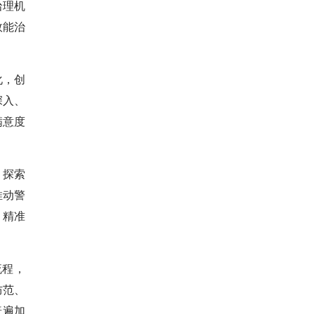
治理机
效能治
化，创
深入、
满意度
，探索
推动警
、精准
流程，
防范、
普遍加