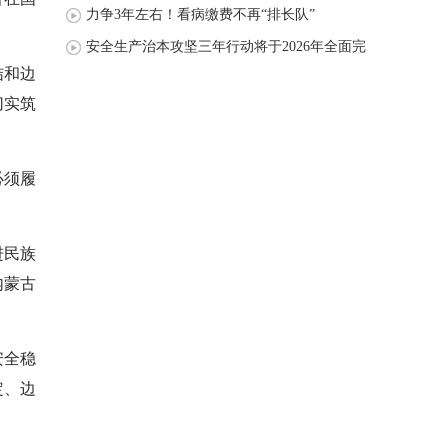
力争3年左右！看病缴费不再“排长队”
安全生产治本攻坚三年行动将于2026年全面完
结和边
成
切实筑
必须履
进民族
内蒙古
安全稳
定、边