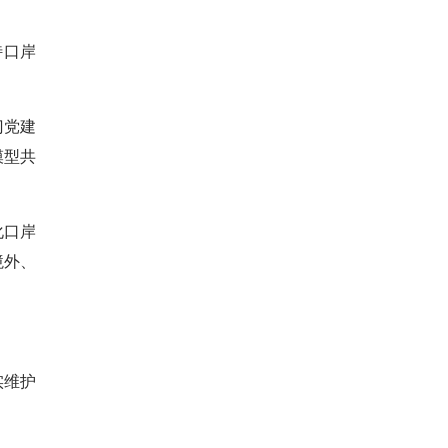
特口岸
门党建
模型共
化口岸
境外、
实维护