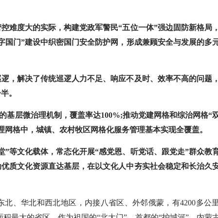
难度大的实际，构建党政军警民“五位一体”强边固防新格局
数字国门”建设中织密国门安全防护网，形成兼顾安全与发展的多
逻，解决了传统巡逻人力不足、响应不及时、效率不高的问题
一半。
的基层微治理机制，覆盖率达100%;推动党建网格和综治网格“
治理网格中，城镇、农村牧区网格化服务管理基本实现全覆盖。
堂”等文化载体，常态化开展“感党恩、听党话、跟党走”群众教
动优质文化资源直达基层，在以文化人中夯实社会稳定和长治久
、华北和西北地区，内接八省区、外邻俄蒙，有4200多公
面积最大的省区。作为祖国的“北大门”、首都的“护城河”，内蒙