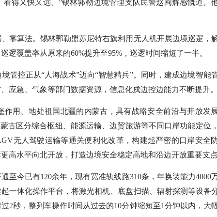
飞，看得又快又远。”锡林郭勒边境管理支队民警赵闽辉感慨道。
、靠算法。锡林郭勒盟苏尼特右旗利用无人机开展边境巡逻，
巡逻覆盖率从原来的60%提升至95%，巡逻时间缩短了一半。
管控正从“人海战术”迈向“智慧精兵”。同时，建成边境智能
防、应急、气象等部门数据资源，信息化戍边控边能力不断提升
作用。地处祖国北疆的内蒙古，具有战略安全前沿与开放发
，内蒙古区分综合枢纽、能源运输、边贸旅游等不同口岸功能定位
AGV无人驾驶运输等通关便利化改革，构建起严密的口岸安全
障更高水平向北开放，打造边境安全稳定高地和沿边开放重要支
已有120余年，现有宽准轨线路310条，年换装能力4000
建起一体化操作平台，将激光相机、底盘扫描、辐射探测等设备
过2秒，整列车操作时间从过去的10分钟缩短至1分钟以内，大