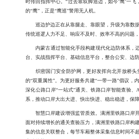
时传回指挥中心。“过去靠双脚巡边，如今‘鹰’一
的“鹰”，正是“鹰巡”警用无人机。
巡边护边正在从靠腿走、靠眼望，升级为靠数据
传统巡逻人力不足、响应不及时、效率不高的问题，
内蒙古通过智能化手段构建现代化边防体系，边境
台、实战指挥平台、基础信息平台，整合公安、边
织密国门安全防护网，更好发挥向北开放桥头堡
的“双重属性”。为更好服务共建“一带一路”倡议
深化公路口岸“一站式”通关、铁路口岸智能查验、
系，推动口岸大出大进、快出快进、稳出稳进，保
智慧口岸建设增强监管质效。满洲里铁路口岸开通至今
面对持续增长的通关查验压力，满洲里铁路口岸构
集的信息关联整合，每节车厢整体采集信息时间不超