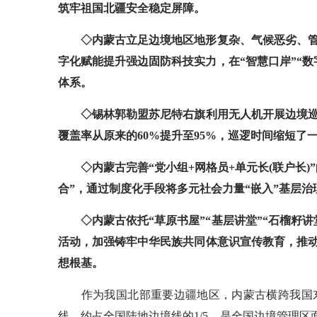
筑牢祖国北疆安全稳定屏障。
◇内蒙古立足边境地区地形复杂、气候恶劣、管控
字化赋能提升强边固防科技实力，在“智慧口岸”“
体系。
◇锡林郭勒盟苏尼特右旗利用无人机开展边境巡
覆盖率从原来的60%提升至95%，巡逻时间缩短了
◇内蒙古完善“党小组+网格员+单元长(联户长)”
合”，通过制度化手段将多元社会力量“嵌入”基层
◇内蒙古依托“草原书屋”“基层讲堂”“石榴籽讲
活动，加强铸牢中华民族共同体意识宣传教育，推
想根基。
作为我国北部重要边疆地区，内蒙古横跨我国东北
线，约占全国陆地边境线的1/5，是全国边境管理区