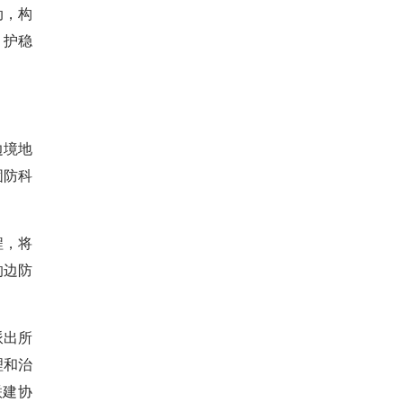
动，构
、护稳
边境地
固防科
程，将
的边防
派出所
理和治
联建协