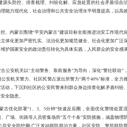
源头防控、排查梳理、纠纷化解、应急处置的社会矛盾综合
治理能力现代化，社会治理和公共安全治理水平明显提高，以高
控。内蒙古围绕“平安内蒙古”建设目标全面推进治安工作现代
设立体化更加严密扎实、法治化更加规范健全、社会化更加广泛
将维护国家安全的政治责任转化为具体实践，人民群众的安全感
公安机关以“主动警务、靠前服务”为导向，深化“警社联动”
公安机关警力、社区民警占派出所警力“两个40%”标准，全力
”活动，下沉到社区的公安民警来到群众身边排查化解矛盾纠纷
除安全隐患。
古优化部署“1、3、5分钟”快速反应圈，全面优化警情处置
商超、广场、街路等人员密集场所“五个十条”安防措施，涵盖物理
公共安全防护网;广泛发动群防群治力量，社区安防、警民联防