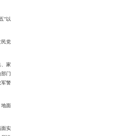
五”以
牧民党
兵、家
边部门
政军警
、地面
画面实