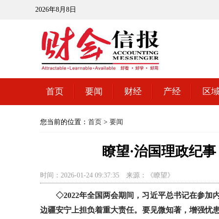
2026年8月8日
首页
要闻
财经
产经
区
您当前的位置：
首页
>
要闻
瞭望·治国理政纪
时间：2026-01-24 09:37:35
来源：《瞭望》
◇2022年全国两会期间，习近平总书记在参
边疆安宁上担负着重大责任。要见微知著，增强忧