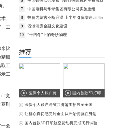
6
中国银保监会发布《银行保险机构消费者权
项。
益保护监管评价办法》
7
中国电科与华录集团有限公司实施重组
8
投资内蒙古不断升温 上半年引资增速28.4%
武术、
9
浅谈清廉金融文化建设
”、工
10
“十四冬”上的奇妙物理
0米比
推荐
验精细
选取工
演示工
医保个人账户跨
国内首款3D打印
：“竞
省共济范围拓展
航空发动机完成
景赛则
医保个人账户跨省共济范围拓展至全国
至
飞
让群众真切感受到全面从严治党就在身边
国内首款3D打印航空发动机完成飞行试验
“一会