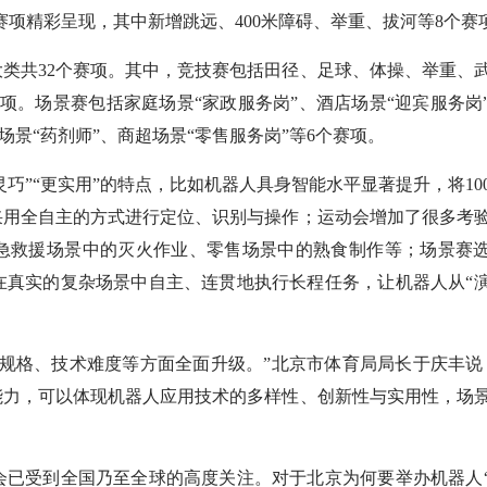
个赛项精彩呈现，其中新增跳远、400米障碍、举重、拔河等8个赛
共32个赛项。其中，竞技赛包括田径、足球、体操、举重、
项。场景赛包括家庭场景“家政服务岗”、酒店场景“迎宾服务岗
场景“药剂师”、商超场景“零售服务岗”等6个赛项。
”“更实用”的特点，比如机器人具身智能水平显著提升，将10
采用全自主的方式进行定位、识别与操作；运动会增加了很多考
急救援场景中的灭火作业、零售场景中的熟食制作等；场景赛
在真实的复杂场景中自主、连贯地执行长程任务，让机器人从“
格、技术难度等方面全面升级。”北京市体育局局长于庆丰说
能力，可以体现机器人应用技术的多样性、创新性与实用性，场
已受到全国乃至全球的高度关注。对于北京为何要举办机器人