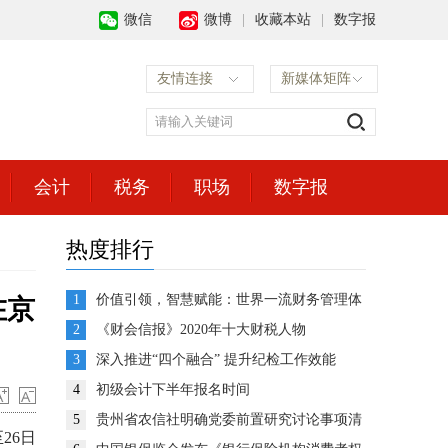
微信
微博
|
收藏本站
|
数字报
友情连接
新媒体矩阵
会计
税务
职场
数字报
热度排行
1
价值引领，智慧赋能：世界一流财务管理体
在京
系建设的思考与展望
2
《财会信报》2020年十大财税人物
3
深入推进“四个融合” 提升纪检工作效能
4
初级会计下半年报名时间
5
贵州省农信社明确党委前置研究讨论事项清
26日
单推动企业决策高效运转