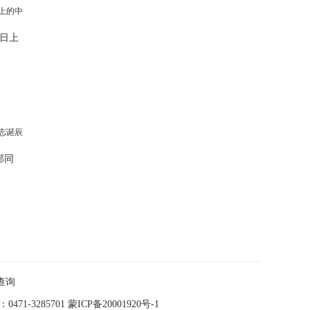
日上
邦同
查询
-3285701
蒙ICP备20001920号-1